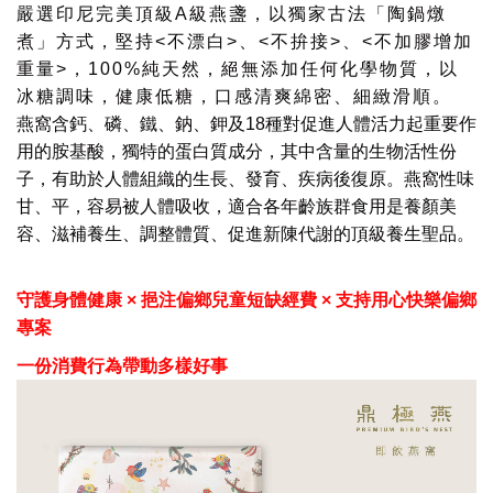
嚴選印尼完美頂級
A
級燕盞，以獨家古法「陶鍋燉
煮」方式，堅持
<
不漂白
>
、
<
不拚接
>
、
<
不加膠增加
重量
>
，
100%
純天然，絕無添加任何化學物質，以
冰糖調味，健康低糖，口感清爽綿密、細緻滑順。
燕窩含鈣、磷、鐵、鈉、鉀及
18
種對促進人體活力起重要作
用的胺基酸，獨特的蛋白質成分，其中含量的生物活性份
子，有助於人體組織的生長、發育、疾病後復原。燕窩性味
甘、平，容易被人體吸收，適合各年齡族群食用是養顏美
容、滋補養生、調整體質、促進新陳代謝的頂級養生聖品
。
守護身體健康
×
挹注偏鄉兒童短缺經費
×
支持用心快樂偏鄉
專案
一份消費行為帶動多樣好事