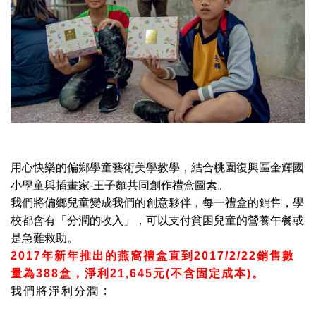
用心快樂的偏鄉學童藝術美學教學，結合桃園復興區奎輝國
小學童與插畫家
-
王子麵共同創作禮盒圖素。
我們將偏鄉兒童變成我們的創意夥伴，每一禮盒的銷售，學
校都會有「分潤的收入」，可以支付貧困兒童的營養午餐或
是急難救助。
2017
年新年推出的燕窩禮盒直到
2017/2/22
銷售數
量為
388
盒，
淨利
21,645
元
(
不含固定成本
)
。
我們將淨利分潤 :