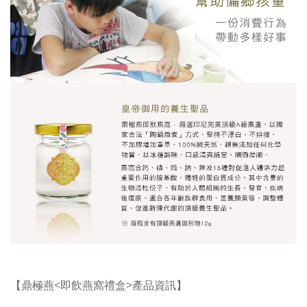
【鼎極燕<即飲燕窩禮盒>產品資訊】