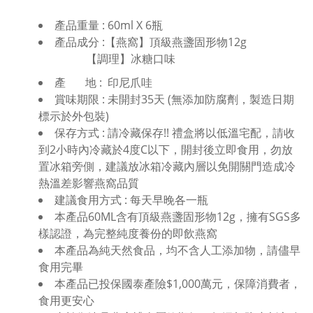
產品重量 : 60ml X 6瓶
產品成分 :【燕窩】頂級燕盞固形物12g
【調理】冰糖口味
產 地 : 印尼爪哇
賞味期限 : 未開封35天 (無添加防腐劑，製造日期
標示於外包裝)
保存方式 : 請冷藏保存!! 禮盒將以低溫宅配，請收
到2小時內冷藏於4度C以下，開封後立即食用，勿放
置冰箱旁側，建議放冰箱冷藏內層以免開關門造成冷
熱溫差影響燕窩品質
建議食用方式 : 每天早晚各一瓶
本產品60ML含有頂級燕盞固形物12g，擁有SGS多
樣認證，為完整純度養份的即飲燕窩
本產品為純天然食品，均不含人工添加物，請儘早
食用完畢
本產品已投保國泰產險$1,000萬元，保障消費者，
食用更安心