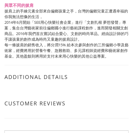
與眾不同的披肩
披肩上的手繪元素全部來自偏鄉孩童之手，台灣的偏鄉兒童正遭遇幸福的
你我無法想像的生活，
2014年6月開始「SEE用心快樂社會企業」進行「文創扎根 夢想發聲」專
案，集合台灣藝術家前往偏鄉國小進行藝術課程創作，進而開發相關文創
商品。2016年我們首次嘗試結合愛心、文創的時尚單品。經由設計師的巧
手讓孩童的創作成為時尚又童趣的披肩設計。
每一條披肩的銷售收入，將分潤15% 給本次參與創作的三所偏鄉小學及藝
術家，經費將用於營養午餐、急難救助、多元課程師資經費和藝術家創作
基金。其他盈餘則將用於支付未來用心快樂的其他公益專案。
ADDITIONAL DETAILS
CUSTOMER REVIEWS