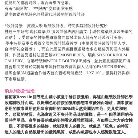
使簡約的都會時裝，混合著東方意象。
有著 ”新與舊”、”中與西” 交錯衝突美感
是少數從在地特色詮釋當代時裝的新銳設計師
*設計背景 - 實踐大學 服裝設計系、時尚與媒體設計研究所
歷經三年研究 現代建築 與 服裝並發表設計論文【 現代建築與服裝美學的
連結 】，
受建築的哲學思維影響而啟發出個人特有的時裝設計美學。
學生時期及兩次獲得全國性設計競賽首獎（中華民國時裝設計新人獎、
台灣新衫金褸獎 ）
，而自此受業界矚目應邀發表多次服裝秀與國內外展
覽。
作品曾受邀於法國巴黎ATOMOSPHERES、瑞典 SO STOCKHOLM
GALLERY、
香港時裝周WORLD BOUTIQUE展出，並於臺北國際花卉博
覽會期間受邀於花博遠東流行館發表首次個人品牌的FASHION SHOW。
國際企業3M邀請合作發表首次聯名時裝產品「LXZ 100」獲得好評與創
下市場佳績。
豹系列設計理念
藝術家Ross Lin指導忠山國小孩童手繪拼接獵豹，再經由服裝設計師呂學
政編排設計而成。以斑斕色彩拼接的
獵豹姿態看來優雅而端莊，圍巾披肩
兩用的
披巾選用
使用皇家御用的100%純天然美麗諾羊毛，更具柔和魅
力。頂級的材質、充滿童趣又不失時尚品味的圖樣，是一年四季適用的亮
眼時尚單品。
身型修長的獵豹姿態看來優雅而端莊。有如舉止大方的女性
一樣，不需要過多的裝飾，就能吸引人的目光。就像是「駝色」的特質，
迷人的魅力自然散發出的優雅氣質，成熟內斂卻也令人感覺親近宜人。