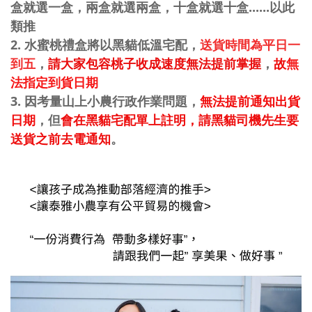
盒就選一盒，兩盒就選兩盒，十盒就選十盒......以此
類推
2.
水蜜桃禮盒將以黑貓低溫宅配，
送貨時間為平日一
到五
，
請大家包容桃子收成速度無法提前掌握
，
故
無
法指定到貨日期
3. 因考量山上小農行政作業問題，
無法提前通知出貨
日期
，但
會在黑貓宅配單上註明，請黑貓司機先生要
送貨之前去電通知
。