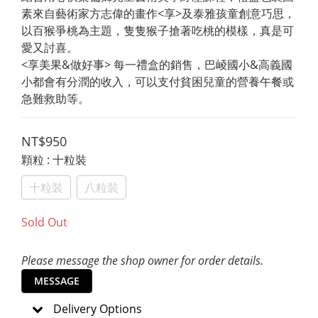
素來自藝術家方志偉的畫作<享>及泰雅孩童創意巧思，
以百猴爭桃為主題，隻隻猴子搶著吃桃的模樣，真是可
愛又討喜。
<享美果&做好事> 每一禮盒的銷售，巴崚國小&高義國
小都會有分潤的收入，可以支付貧困兒童的營養午餐或
急難救助等。
NT$950
顆粒
: 十粒裝
十粒裝
八粒裝
Sold Out
Please message the shop owner for order details.
MESSAGE
Delivery Options