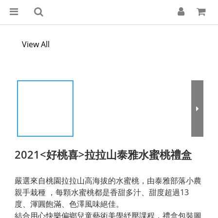
View All
2021<好桃喜>拉拉山泰雅水蜜桃禮盒
嚴選來自桃園拉拉山高海拔的水蜜桃，由泰雅部落小農
親手栽種 ，每顆水蜜桃都是香甜多汁、甜度超過13
度、渾圓飽滿、色澤風味絕佳。
結合用心快樂偏鄉兒童藝術美學紓壓課程，禮盒包裝圖