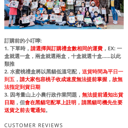
訂購前的小叮嚀:
1. 下單時，
請選擇與訂購禮盒數相同的運費
，EX: 一
盒就選一盒，兩盒就選兩盒，十盒就選十盒......以此
類推
2.
水蜜桃禮盒將以黑貓低溫宅配，
送貨時間為平日一
到五
，
請大家包容桃子收成速度無法提前掌握
，
故
無
法指定到貨日期
3. 因考量山上小農行政作業問題，
無法提前通知出貨
日期
，但
會在黑貓宅配單上註明，請黑貓司機先生要
送貨之前去電通知
。
CUSTOMER REVIEWS