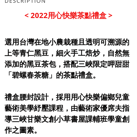
DESCRIPTION
< 2022
用心快樂茶點禮盒
>
選用台灣在地小農栽種且透明可溯源的
上等青仁黑豆，細火手工焙炒，自然無
添加的黑豆茶包，搭配
三峽限定呷甜甜
「碧螺春茶糖」
的
茶點禮盒。
禮盒腰封設計，採用用心快樂偏鄉兒童
藝術美學紓壓課程，由藝術家優席夫指
導三峽甘樂文創小草書屋課輔班學童創
作之圖素。