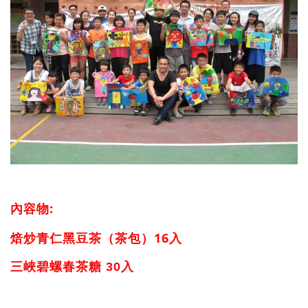
內容物:
焙炒青仁黑豆茶（茶包）16入
三峽碧螺春茶糖 30入