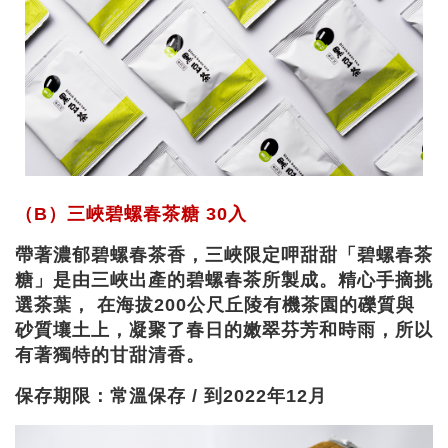
（B）三峽碧螺春茶糖 30入
帶著濃郁碧螺春茶香，三峽限定呷甜甜「碧螺春茶
糖」是由三峽出產的碧螺春茶所製成。精心手摘挑
選茶葉， 在海拔200公尺丘陵有機茶園的礫質與
砂質壤土上，凝聚了春日的嫩翠芬芳和時雨，所以
有著獨特的甘甜清香。
保存期限：常溫保存 / 到2022年12月