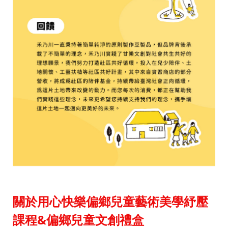
關於用心快樂偏鄉兒童藝術美學紓壓
課程&偏鄉兒童文創禮盒