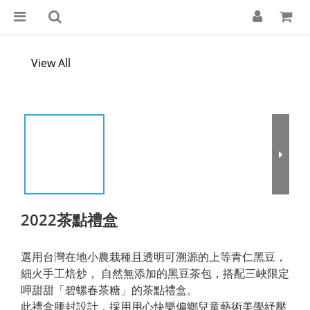
View All
2022茶點禮盒
選用台灣在地小農栽種且透明可溯源的上等青仁黑豆，
細火手工焙炒， 自然無添加的黑豆茶包，搭配三峽限定
呷甜甜「碧螺春茶糖」的茶點禮盒。
此禮盒腰封設計，採用用心快樂偏鄉兒童藝術美學紓壓