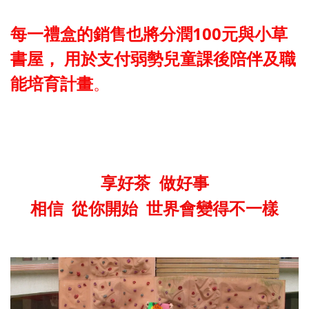
每一禮盒的銷售也將分潤100元與小草
書屋， 用於支付弱勢兒童課後陪伴及職
能培育計畫
。
享好茶
做好事
相信
從你開始
世界會變得不一樣