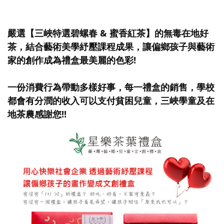
嚴選【三峽特選碧螺春 & 蜜香紅茶】的無毒在地好
茶，結合藝術美學紓壓課程成果，讓偏鄉孩子與藝術
家的創作成為禮盒最美麗的色彩!
一份消費行為帶動多樣好事，每一禮盒的銷售，學校
都會有分潤的收入可以支付貧困兒童，三峽學童及在
地茶農感謝您!!