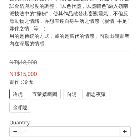
試金箔與彩度的調整，“以色代墨，以墨輔色”融入嶺南
派技法中的“撞粉”，使其作品散發出畜獸靈氣，不但反
應動物之情緒，亦想表達自身生活之情感（親情`手足`
夥伴之情…等。）
用的是傳統的方式，藏的是當代的情感，勾勒出觀畫者
內在深層的情感。
NT$18,000
NT$15,000
畫作
: 冷虎
冷虎
五猿嬉戲圖
向陽
相思夜猿
金相思
Quantity