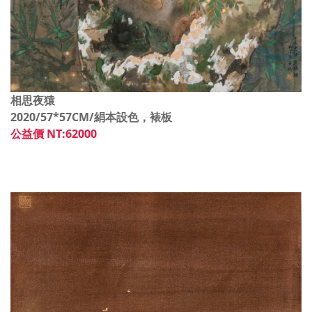
相思夜猿
2020/57*57CM/
絹本設色，裱板
公益價 NT:62000