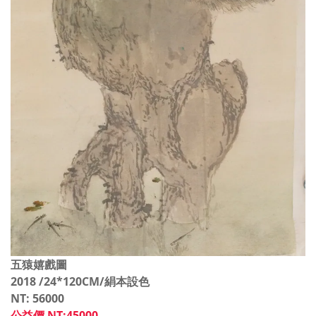
五猿嬉戲圖
2018 /24*120CM/絹本設色
NT: 56000
公益價 NT:45000