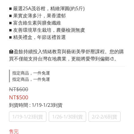
■ 嚴選25A茂谷柑，精緻渾圓(約5斤)
■ 果實皮薄多汁，果香濃郁
■ 富含維生素與膳食纖維
■ 友善環境草生栽培，農藥檢測無虞
■ 精美禮盒，年節送禮首選
🏫盈餘持續投入情緒教育與藝術美學舒壓課程。您的購
買不僅能支持台灣在地農業，更能將愛帶到偏鄉🎨。
指定商品，一件免運
指定商品，一件免運
NT$600
NT$500
到貨時間
: 1/19-1/23到貨
1/19-1/23到貨
1/26-1/30到貨
2/2-2/6到貨
售完